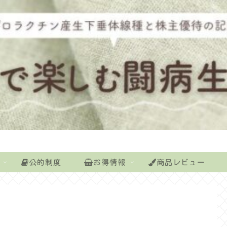
公的制度
お得情報
商品レビュー