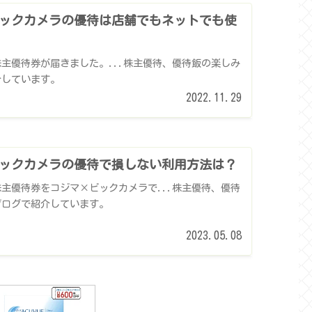
ックカメラの優待は店舗でもネットでも使
主優待券が届きました。...株主優待、優待飯の楽しみ
介しています。
2022.11.29
ックカメラの優待で損しない利用方法は？
主優待券をコジマ×ビックカメラで...株主優待、優待
ブログで紹介しています。
2023.05.08