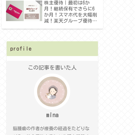
株主優待｜最初は6か
月！継続保有でさらに6
か月！スマホ代を大幅削
減！楽天グループ優待を
上手に使う！
profile
この記事を書いた人
mina
脳腫瘍の作者が療養の経過をたどりな