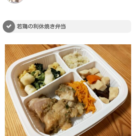
若鶏の利休焼き弁当