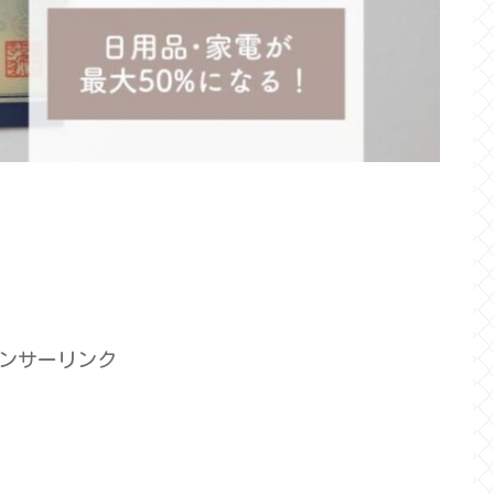
ンサーリンク