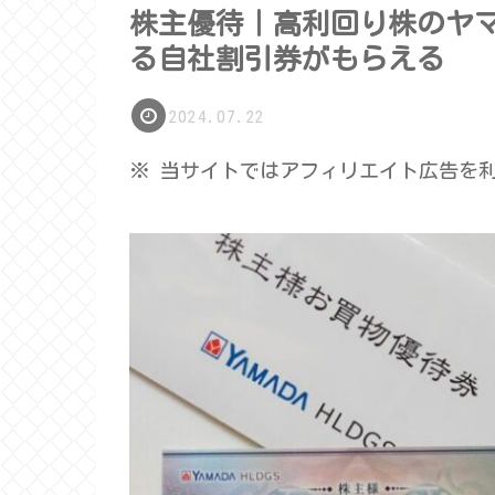
株主優待｜高利回り株のヤ
る自社割引券がもらえる
2024.07.22
※ 当サイトではアフィリエイト広告を