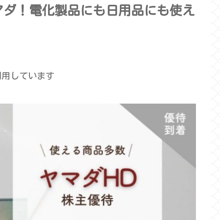
マダ！電化製品にも日用品にも使え
利用しています