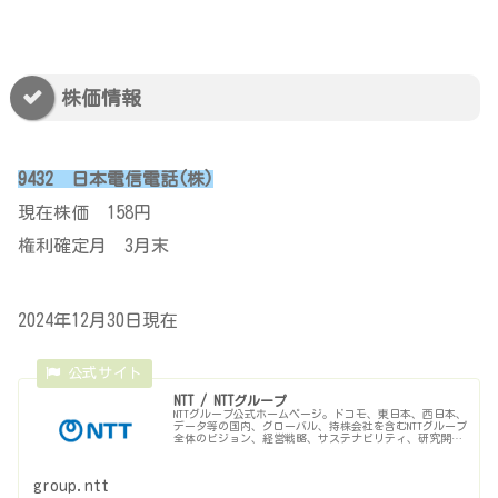
株価情報
9432 日本電信電話(株)
現在株価 158円
権利確定月 3月末
2024年12月30日現在
NTT / NTTグループ
NTTグループ公式ホームページ。ドコモ、東日本、西日本、
データ等の国内、グローバル、持株会社を含むNTTグループ
全体のビジョン、経営戦略、サステナビリティ、研究開発
の最新技術、災害対策、社会貢献活動、ニュースリリー
ス、投資家情報（IR情報）...
group.ntt