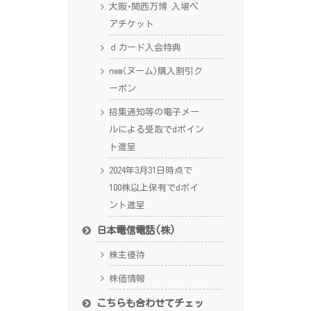
大阪･関西万博 入場ペ
アチケット
ｄカード入会特典
nwm(ヌーム)購入割引ク
ーポン
招集通知等の電子メー
ルによる受取でdポイン
ト進呈
2024年3月31日時点で
100株以上保有でdポイ
ント進呈
日本電信電話(株)
株主優待
株価情報
こちらも合わせてチェッ