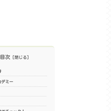
目次
待
カデミー