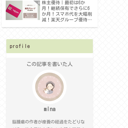
株主優待｜最初は6か
月！継続保有でさらに6
か月！スマホ代を大幅削
減！楽天グループ優待を
上手に使う！
profile
この記事を書いた人
mina
脳腫瘍の作者が療養の経過をたどりな