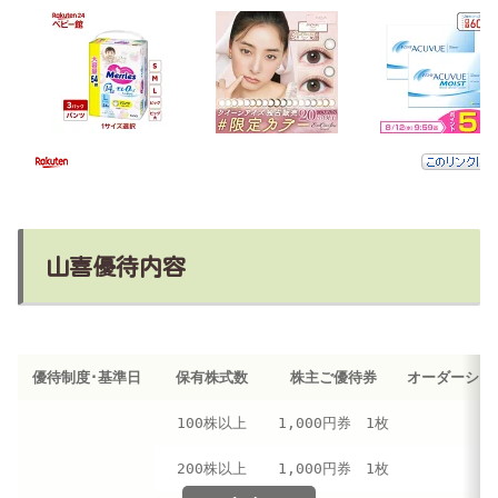
山喜優待内容
優待制度･基準日
保有株式数
株主ご優待券
オーダーシャ
100株以上
1,000円券 1枚
200株以上
1,000円券 1枚