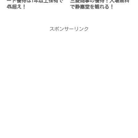
ード優待は1年以上保有で
三菱商事の優待！入場無料
4%超え！
で静嘉堂を観れる！
スポンサーリンク