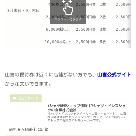
400株以上
2,500円券 1枚
2,500円
3月末日・9月末日
2,000株以上
2,500円券 2枚
2,500円
スクロールできます
6,000株以上
2,500円券 3枚
2,500円
10,000株以上
2,500円券 5枚
2,500円
山喜の優待券は近くに店舗がない方でも、
山喜公式サイト
から注文ができます。
YシャツWEBショップ情報｜Yシャツ・ドレスシャ
ツの山喜株式会社
Yシャツ・ドレスシャツメーカー山喜ホームページ。 山喜
株式会社は紳士ビジネスシャツ・カッターシャツ国内シェ
アトップの総合アパレルメーカーです。
www.e-yamaki.co.jp