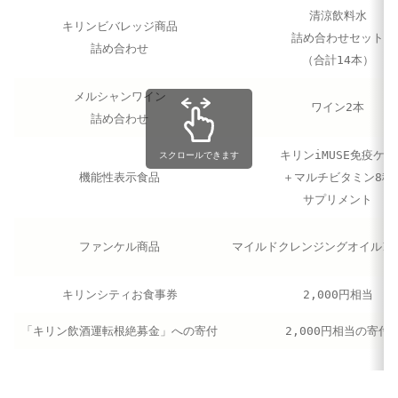
清涼飲料水
キリンビバレッジ商品
詰め合わせセット
詰め合わせ
（合計14本）
メルシャンワイン
ワイン2本
詰め合わせ
キリンiMUSE免疫ケア
スクロールできます
機能性表示食品
＋マルチビタミン8種
サプリメント
ファンケル商品
マイルドクレンジングオイル120
キリンシティお食事券
2,000円相当
「キリン飲酒運転根絶募金」への寄付
2,000円相当の寄付