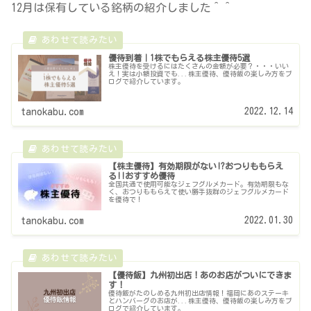
12月は保有している銘柄の紹介しました＾＾
優待到着｜1株でもらえる株主優待5選
株主優待を受けるにはたくさんの金額が必要？・・・いい
え！実は小額投資でも...株主優待、優待飯の楽しみ方をブ
ログで紹介しています。
2022.12.14
tanokabu.com
【株主優待】有効期限がない!?おつりももらえ
る!!おすすめ優待
全国共通で使用可能なジェフグルメカード。有効期限もな
く、おつりももらえて使い勝手抜群のジェフグルメカード
を優待で！
2022.01.30
tanokabu.com
【優待飯】九州初出店！あのお店がついにできま
す！
優待飯がたのしめる九州初出店情報！福岡にあのステーキ
とハンバーグのお店が...株主優待、優待飯の楽しみ方をブ
ログで紹介しています。