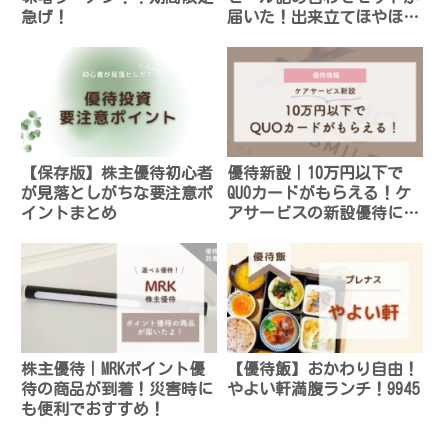
急げ！
届いた！出来立てほやほや
で美味しい！
【保存版】株主優待初心者
優待新設｜10万円以下で
が見落としがちな要注意ポ
QUOカードがもらえる！ケ
イントまとめ
アサービスの新設優待に注
目！
株主優待｜MRKポイント優
【優待飯】おかわり自由！
待の商品が到着！災害時に
やよい軒満腹ランチ！9945
も便利でおすすめ！