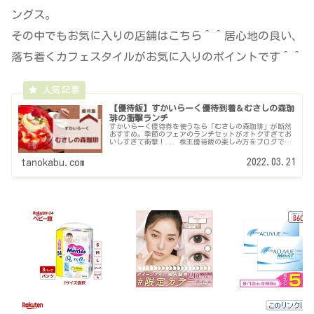
ングス。
その中でもお気に入りの店舗はこちら＾＾居心地の良い、
落ち着くカフェスタイルがお気に入りのポイントです＾＾
【優待飯】すかいらーく優待到着＆むさしの森珈
琲の衝撃ランチ
すかいらーく優待券を使うなら「むさしの森珈琲」が断然
おすすめ。季節のフェアのランチセットがオトクすぎてお
いしすぎて衝撃！... 株主優待飯の楽しみ方をブログで紹
介しています。
2022.03.21
tanokabu.com