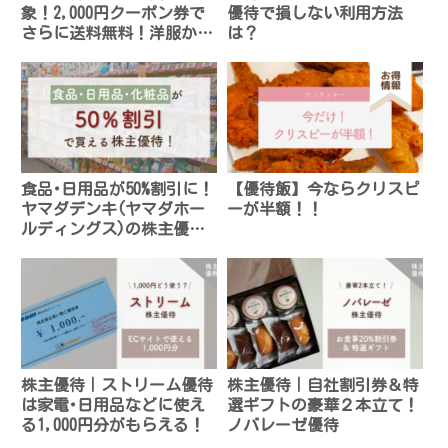
象！2,000円クーポン券で
優待で損しない利用方法
さらに送料無料！洋服から
は？
コスメまで使える！
食品･日用品が50%割引に！
【優待飯】今ならクリスピ
ヤマダデンキ(ヤマダホー
ーが半額！！
ルディングス)の株主優待
が便利
株主優待｜ストリーム優待
株主優待｜自社割引券＆特
は家電･日用品などに使え
選ギフトの豪華２本立て！
る1,000円分がもらえる！
ノバレーゼ優待