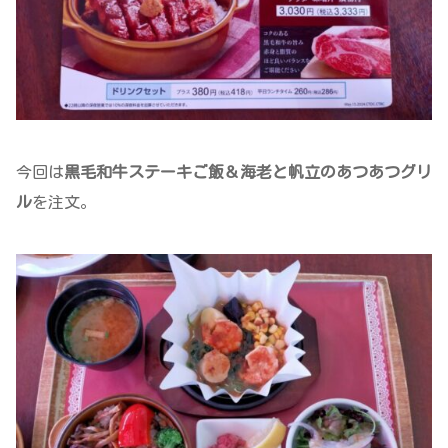
今回は
黒毛和牛ステーキご飯＆海老と帆立のあつあつグリ
ル
を注文。