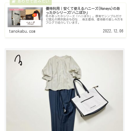
優待利用｜安くて使えるハニーズ(Honeys)のあ
ったかシリーズ｢ハニぽか｣
冬のあったかシリーズ「ハニぽか」。厚地でシンプルだけ
ど襟元の開き具合も◎な...株主優待、優待飯の楽しみ方を
ブログで紹介しています。
2022.12.06
tanokabu.com