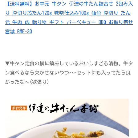
【送料無料】お中元 牛タン 伊達の牛たん詰合せ 2包み入
り 厚切り芯たん120g 味噌仕込み100g 仙台 厚切り たん
元 牛肉 肉 贈り物 ギフト バーベキュー BBQ お取り寄せ
宮城 RME-30
▼牛タン定食の横に鎮座しているおいしすぎる漬物。牛タ
ン食べるなら欠かせないやつ･･･セットにも入ってたら良
かったな～(欲張り)