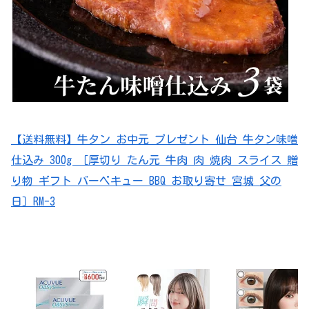
【送料無料】牛タン お中元 プレゼント 仙台 牛タン味噌
仕込み 300g ［厚切り たん元 牛肉 肉 焼肉 スライス 贈
り物 ギフト バーベキュー BBQ お取り寄せ 宮城 父の
日］RM-3