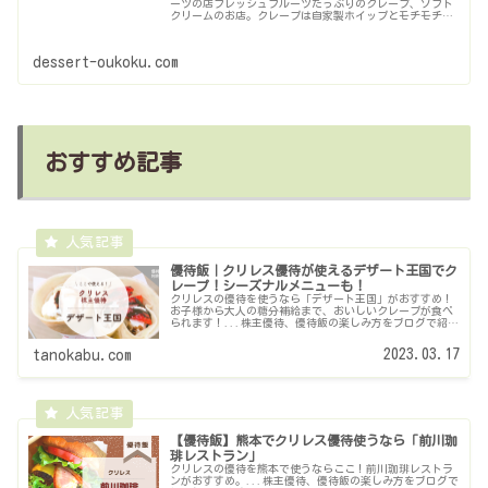
ーツの店フレッシュフルーツたっぷりのクレープ、ソフト
クリームのお店。クレープは自家製ホイップとモチモチし
た食感の生地がやみつきになる美味しさです。
dessert-oukoku.com
おすすめ記事
優待飯｜クリレス優待が使えるデザート王国でク
レープ！シーズナルメニューも！
クリレスの優待を使うなら「デザート王国」がおすすめ！
お子様から大人の糖分補給まで、おいしいクレープが食べ
られます！...株主優待、優待飯の楽しみ方をブログで紹介
しています。
2023.03.17
tanokabu.com
【優待飯】熊本でクリレス優待使うなら「前川珈
琲レストラン」
クリレスの優待を熊本で使うならここ！前川珈琲レストラ
ンがおすすめ。...株主優待、優待飯の楽しみ方をブログで