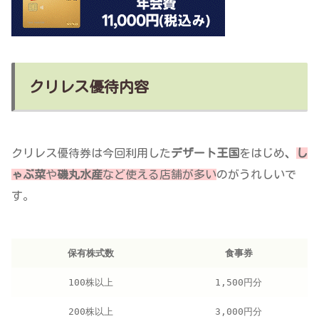
クリレス優待内容
クリレス優待券は今回利用した
デザート王国
をはじめ
、
し
ゃぶ菜
や
磯丸水産
など使える店舗が多い
のがうれしいで
す。
保有株式数
食事券
100株以上
1,500円分
200株以上
3,000円分