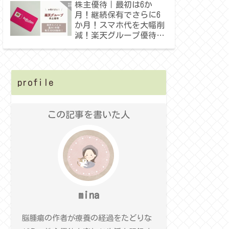
株主優待｜最初は6か
月！継続保有でさらに6
か月！スマホ代を大幅削
減！楽天グループ優待を
上手に使う！
profile
この記事を書いた人
mina
脳腫瘍の作者が療養の経過をたどりな