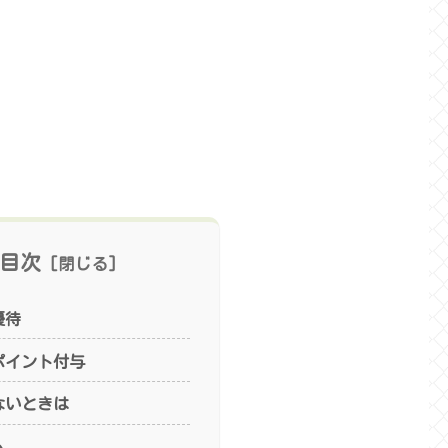
目次
優待
ポイント付与
ないときは
ム